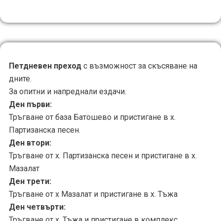
Петдневен преход
с възможност за скъсяване на
дните.
За опитни и напреднали ездачи.
Ден първи:
Тръгване от база Батошево и пристигане в х.
Партизанска песен.
Ден втори:
Тръгване от х. Партизанска песен и пристигане в х.
Мазалат
Ден трети:
Тръгване от х Мазалат и пристигане в х. Тъжа
Ден четвърти:
Тръгване от х. Тъжа и пристигане в комплекс