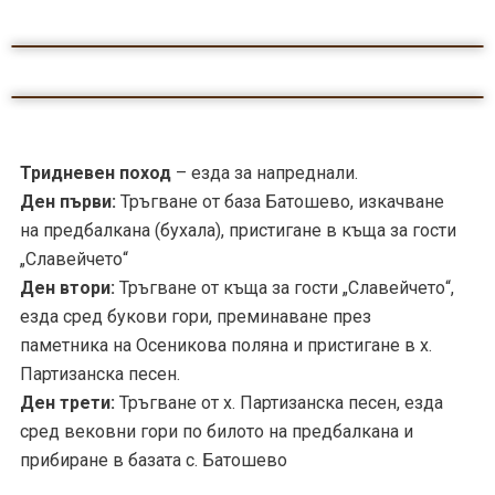
Тридневен поход
– езда за напреднали.
Ден първи:
Тръгване от база Батошево, изкачване
на предбалкана (бухала), пристигане в къща за гости
„Славейчето“
Ден втори:
Тръгване от къща за гости „Славейчето“,
езда сред букови гори, преминаване през
паметника на Осеникова поляна и пристигане в х.
Партизанска песен.
Ден трети:
Тръгване от х. Партизанска песен, езда
сред вековни гори по билото на предбалкана и
прибиране в базата с. Батошево