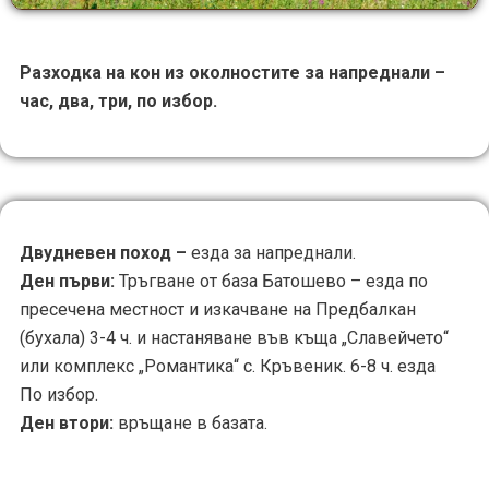
Разходка на кон из околностите за напреднали –
час, два, три, по избор.
Двудневен поход –
езда за напреднали.
Ден първи:
Тръгване от база Батошево – езда по
пресечена местност и изкачване на Предбалкан
(бухала) 3-4 ч. и настаняване във къща „Славейчето“
или комплекс „Романтика“ с. Кръвеник. 6-8 ч. езда
По избор.
Ден втори:
връщане в базата.