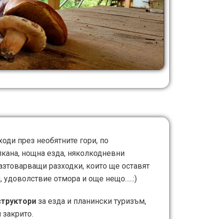
ходи през необятните гори, по
лкана, нощна езда, няколкодневни
разтоварващи разходки, които ще оставят
, удоволствие отмора и още нещо…..:)
структори
за езда и планински туризъм,
 закрито.