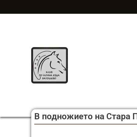
Продължете
към
съдържанието
В подножието на Стара 