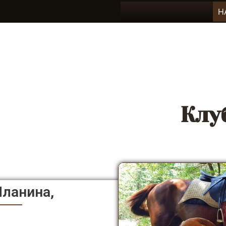
Н
Клу
Планина,