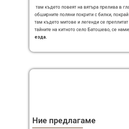
там където повеят на вятъра прелива в гла
обширните поляни покрити с билки, покрай 
там където митове и легенди се преплитат 
тайните на китното село Батошево, се нам
езда.
Ние предлагаме