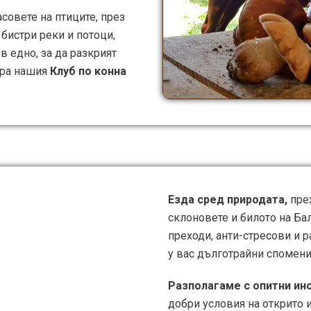
совете на птиците, през
бистри реки и потоци,
в едно, за да разкрият
ира нашия
Клуб по конна
Езда сред природата,
пре
склоновете и билото на Ба
преходи, анти-стресови и 
у вас дълготрайни спомени
Разполагаме с опитни ин
добри условия на открито и