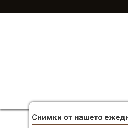
Продължете
към
съдържанието
Снимки от нашето ежедн