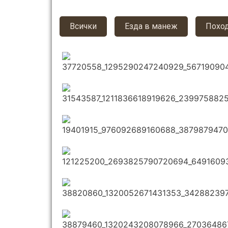
Всички
Езда в манеж
Похо