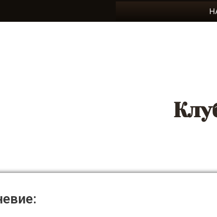
Н
Клу
евие: